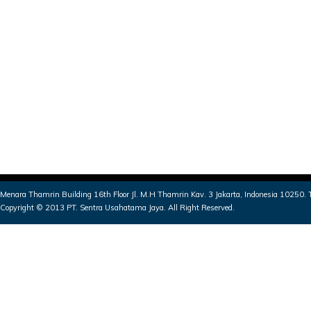
Menara Thamrin Building 16th Floor Jl. M.H Thamrin Kav. 3 Jakarta, Indonesia 10250
Copyright © 2013 PT. Sentra Usahatama Jaya. All Right Reserved.