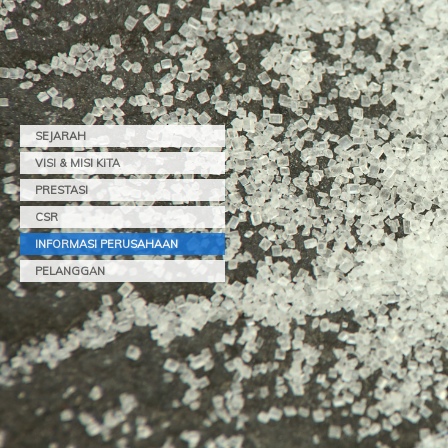
SEJARAH
VISI & MISI KITA
PRESTASI
CSR
INFORMASI PERUSAHAAN
PELANGGAN